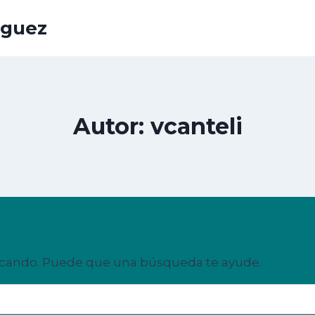
iguez
Autor: vcanteli
scando. Puede que una búsqueda te ayude.